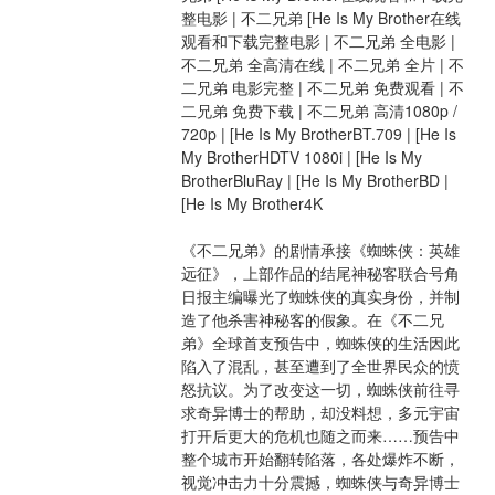
整电影 | 不二兄弟 [He Is My Brother在线
观看和下载完整电影 | 不二兄弟 全电影 | 
不二兄弟 全高清在线 | 不二兄弟 全片 | 不
二兄弟 电影完整 | 不二兄弟 免费观看 | 不
二兄弟 免费下载 | 不二兄弟 高清1080p / 
720p | [He Is My BrotherBT.709 | [He Is 
My BrotherHDTV 1080i | [He Is My 
BrotherBluRay | [He Is My BrotherBD | 
[He Is My Brother4K
《不二兄弟》的剧情承接《蜘蛛侠：英雄
远征》，上部作品的结尾神秘客联合号角
日报主编曝光了蜘蛛侠的真实身份，并制
造了他杀害神秘客的假象。在《不二兄
弟》全球首支预告中，蜘蛛侠的生活因此
陷入了混乱，甚至遭到了全世界民众的愤
怒抗议。为了改变这一切，蜘蛛侠前往寻
求奇异博士的帮助，却没料想，多元宇宙
打开后更大的危机也随之而来……预告中
整个城市开始翻转陷落，各处爆炸不断，
视觉冲击力十分震撼，蜘蛛侠与奇异博士