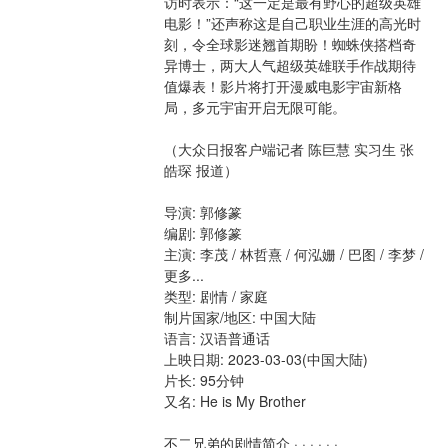
访时表示：“这一定是最有野心的超级英雄
电影！”还声称这是自己职业生涯的高光时
刻，令全球影迷翘首期盼！蜘蛛侠搭档奇
异博士，两大人气超级英雄联手作战期待
值爆表！影片将打开漫威电影宇宙新格
局，多元宇宙开启无限可能。
（大众日报客户端记者 陈巨慧 实习生 张
皓琛 报道）
导演: 郭修篆
编剧: 郭修篆
主演: 李茂 / 林哲熹 / 何泓姗 / 巴图 / 李梦 / 
更多...
类型: 剧情 / 家庭
制片国家/地区: 中国大陆
语言: 汉语普通话
上映日期: 2023-03-03(中国大陆)
片长: 95分钟
又名: He is My Brother
不二兄弟的剧情简介 · · · · · ·