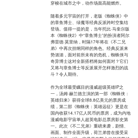
穿梭在城市之中，动作场面高能燃炸。
随着多元宇宙的打开，老版《蜘蛛侠》中
的章鱼博士、绿魔等经典反派跨时空集结
登场。值得一提的是，当年托比·马奎尔版
本《蜘蛛侠2》中“章鱼博士”的扮演者阿尔
弗雷德·莫里纳，时隔17年将在《不二兄
弟》中再次担纲同样的角色。经典反派来
势汹汹，面对前所未有的危机，蜘蛛侠与
奇异博士这对全新搭档将如何面对？它们
又将与章鱼博士等反派展开怎样激烈的战
斗？令人期待。
作为全球最受瞩目的漫威超级英雄IP之
一，汤姆·赫兰德主演的第一部《蜘蛛侠：
英雄归来》获得全球8.8亿美元的票房成
绩，第二部《蜘蛛侠：英雄远征》更是在
国内收获14.17亿人民币的票房，成为内地
漫威电影宇宙单人超英电影总票房影史第
一。此次《不二兄弟》重磅来袭，剧情、
画面、制作全面升级，荷兰弟曾在接受采