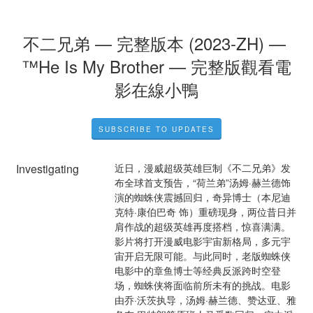
不二兄弟 — 完整版本 (2023-ZH) — 
™He Is My Brother — 完整版觀看電
影在線小鴨
SUBSCRIBE TO UPDATES
Investigating
近日，漫威超级英雄巨制《不二兄弟》发
布全球首支预告，“荷兰弟”汤姆·赫兰德饰
演的蜘蛛侠震撼回归，奇异博士（本尼迪
克特·康伯巴奇 饰）重磅现身，两位昔日并
肩作战的超级英雄再度搭档，惊喜满满。
影片将打开漫威电影宇宙新格局，多元宇
宙开启无限可能。与此同时，老版蜘蛛侠
电影中的章鱼博士等经典反派跨时空登
场，蜘蛛侠将面临前所未有的挑战。电影
由乔·沃茨执导，汤姆·赫兰德、赞达亚、雅