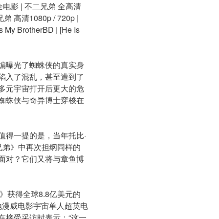
 全电影 | 不二兄弟 全高清
1080p / 720p | 
 My BrotherBD | [He Is 
编曝光了蜘蛛侠的真实身
陷入了混乱，甚至遭到了
多元宇宙打开后更大的危
蜘蛛侠与奇异博士穿梭在
值得一提的是，当年托比·
二兄弟》中再次担纲同样的
面对？它们又将与章鱼博
》获得全球8.8亿美元的
地漫威电影宇宙单人超英电
在接受采访时表示：“这一