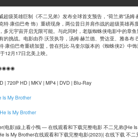
威超级英雄巨制《不二兄弟》发布全球首支预告，“荷兰弟”汤姆
克特·康伯巴奇 饰）重磅现身，两位昔日并肩作战的超级英雄再
，多元宇宙开启无限可能。与此同时，老版蜘蛛侠电影中的章鱼
有的挑战。电影由乔·沃茨执导，汤姆·赫兰德、赞达亚、雅各布·
特·康伯巴奇重磅加盟，曾在托比·马奎尔版本的《蜘蛛侠2》中
于12月17日北美上映。
◉◉◉◉
 | 720P HD | MKV | MP4 | DVD | Blu-Ray
s My Brother
 Is My Brother
other(电影)線上看小鴨 ― 在线观看和下载完整电影 不二兄弟([He Is My 
 Is My Brother在线观看和下载完整电影(2023)| 在线下载 不二兄弟 [