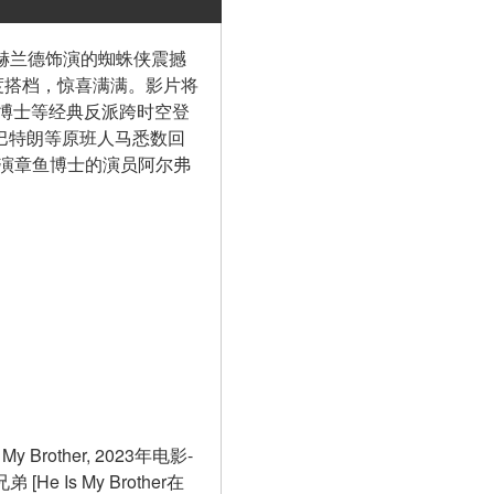
·赫兰德饰演的蜘蛛侠震撼
度搭档，惊喜满满。影片将
博士等经典反派跨时空登
巴特朗等原班人马悉数回
饰演章鱼博士的演员阿尔弗
Brother, 2023年电影-
He Is My Brother在