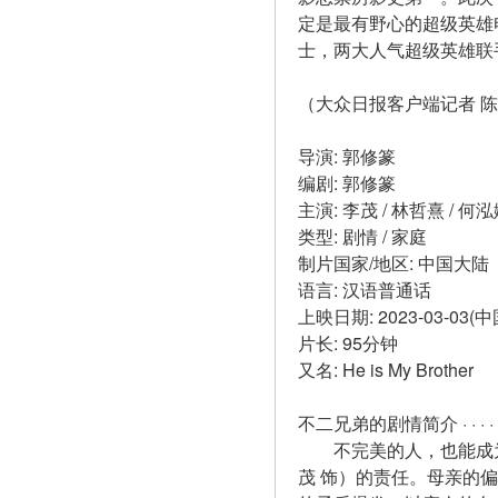
定是最有野心的超级英雄
士，两大人气超级英雄联
（大众日报客户端记者 陈
导演: 郭修篆
编剧: 郭修篆
主演: 李茂 / 林哲熹 / 何泓姗 
类型: 剧情 / 家庭
制片国家/地区: 中国大陆
语言: 汉语普通话
上映日期: 2023-03-03(
片长: 95分钟
又名: He is My Brother
不二兄弟的剧情简介 · · · · ·
　　不完美的人，也能成
茂 饰）的责任。母亲的