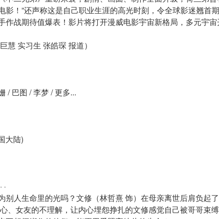
电影！”还声称这是自己职业生涯的高光时刻，令全球影迷翘首
手作战期待值爆表！影片将打开漫威电影宇宙新格局，多元宇宙
巨慧 实习生 张皓琛 报道）
/ 巴图 / 李梦 / 更多...
中国大陆)
 ·
为别人生命里的光吗？文修（林哲熹 饰）在母亲离世后肩负起
偏心、女友的不理解，让内心埋怨挣扎的文修感觉自己被哥哥束