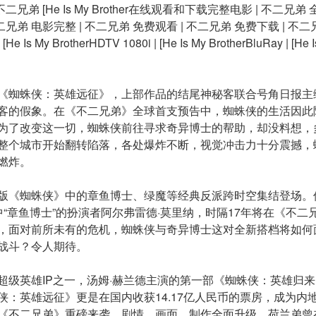
兄弟 [He Is My Brother在线观看和下载完整电影 | 不二兄弟
二兄弟 电影完整 | 不二兄弟 免费观看 | 不二兄弟 免费下载 | 不二兄弟 高清
 [He Is My BrotherHDTV 1080i | [He Is My BrotherBluRay | [He Is
《蜘蛛侠：英雄远征》，上部作品的结尾神秘客联合号角日报主
客的假象。在《不二兄弟》全球首支预告中，蜘蛛侠的生活因此
为了改变这一切，蜘蛛侠前往寻求奇异博士的帮助，却没料想，
整个城市开始翻转陷落，各处爆炸不断，视觉冲击力十分震撼，
燃炸。
版《蜘蛛侠》中的章鱼博士、绿魔等经典反派跨时空集结登场。
“章鱼博士”的扮演者阿尔弗雷德·莫里纳，时隔17年将在《不
，面对前所未有的危机，蜘蛛侠与奇异博士这对全新搭档将如何
战斗？令人期待。
级英雄IP之一，汤姆·赫兰德主演的第一部《蜘蛛侠：英雄归来
侠：英雄远征》更是在国内收获14.17亿人民币的票房，成为内
《不二兄弟》重磅来袭，剧情、画面、制作全面升级，荷兰弟曾