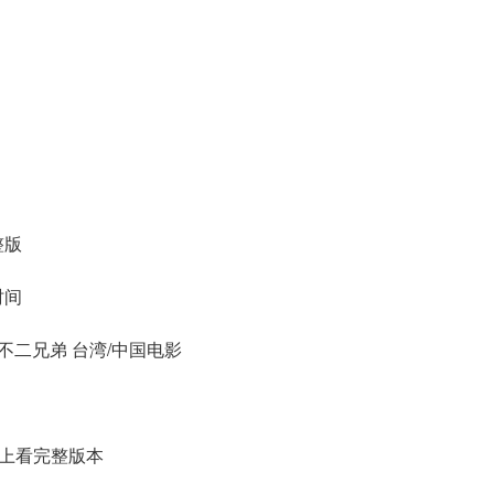
整版
时间
- 不二兄弟 台湾/中国电影
)線上看完整版本