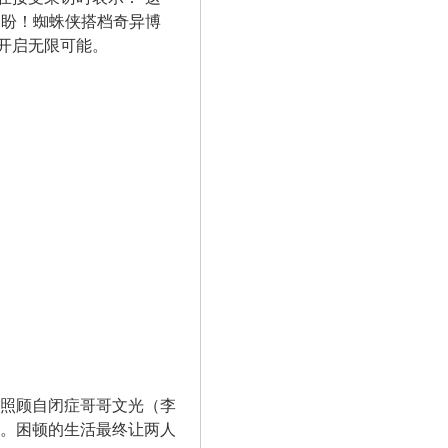
期盼！蜘蛛侠搭档奇异博
开启无限可能。
了照顾自闭症哥哥文光（李
缚。困顿的生活最终让两人