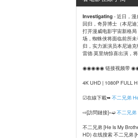
Investigating
-
近日，漫
回归，奇异博士（本尼迪
打开漫威电影宇宙新格局
场，蜘蛛侠将面临前所未
归，实力派演员本尼迪克
雷德·莫里纳惊喜出演，将
◉◉◉◉◉ 链接视频带 ◉
4K UHD | 1080P FULL HD
☑在線下載➥ 
不二兄弟 He I
⇨[訪問鏈接]»➫ 
不二兄弟 He
不二兄弟 [He Is My Br
HD) 在线搜索 不二兄弟 [He